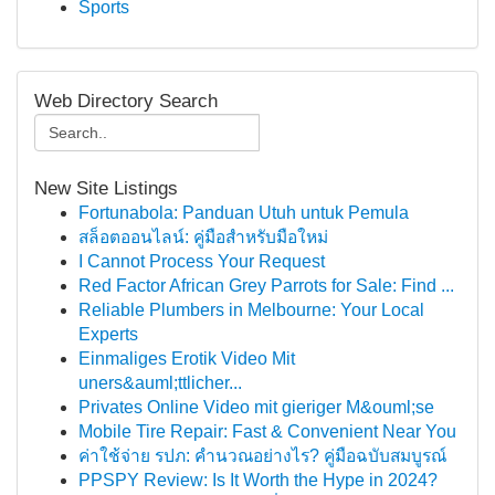
Sports
Web Directory Search
New Site Listings
Fortunabola: Panduan Utuh untuk Pemula
สล็อตออนไลน์: คู่มือสำหรับมือใหม่
I Cannot Process Your Request
Red Factor African Grey Parrots for Sale: Find ...
Reliable Plumbers in Melbourne: Your Local
Experts
Einmaliges Erotik Video Mit
uners&auml;ttlicher...
Privates Online Video mit gieriger M&ouml;se
Mobile Tire Repair: Fast & Convenient Near You
ค่าใช้จ่าย รปภ: คำนวณอย่างไร? คู่มือฉบับสมบูรณ์
PPSPY Review: Is It Worth the Hype in 2024?