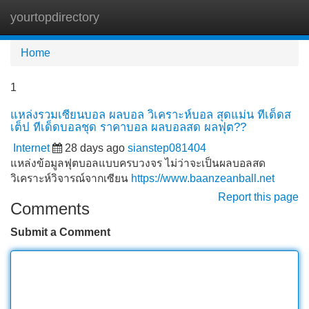
yourtopdirectory
Tog
navi
Home
1
แหล่งรวมเซียนบอล ผลบอล วิเคราะห์บอล สุดแม่น ทีเด็ดส
เต็ป ทีเด็ดบอลชุด ราคาบอล ผลบอลสด ผลฟุต??
Internet
28 days ago
sianstep081404
แหล่งข้อมูลฟุตบอลแบบครบวงจร ไม่ว่าจะเป็นผลบอลสด
วิเคราะห์วิจารณ์จากเซียน
https://www.baanzeanball.net
Report this page
Comments
Submit a Comment