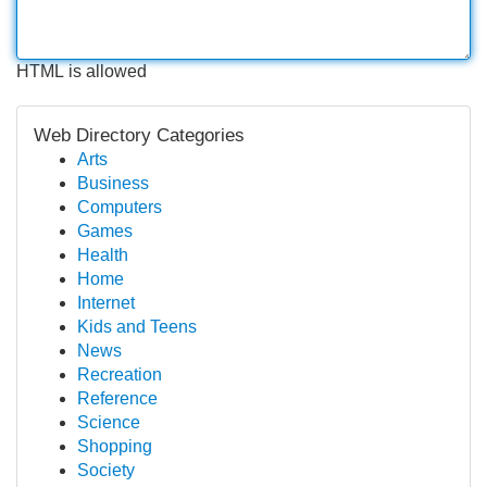
HTML is allowed
Web Directory Categories
Arts
Business
Computers
Games
Health
Home
Internet
Kids and Teens
News
Recreation
Reference
Science
Shopping
Society