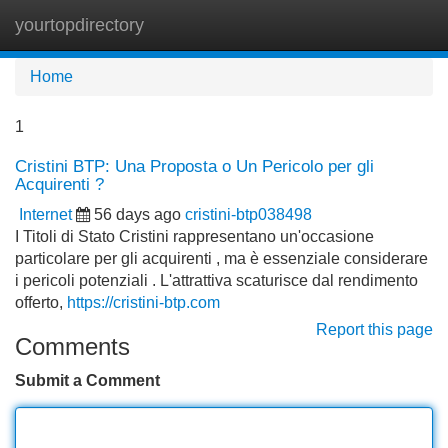
yourtopdirectory
Tog
navi
Home
1
Cristini BTP: Una Proposta o Un Pericolo per gli
Acquirenti ?
Internet
56 days ago
cristini-btp038498
I Titoli di Stato Cristini rappresentano un'occasione
particolare per gli acquirenti , ma è essenziale considerare
i pericoli potenziali . L'attrattiva scaturisce dal rendimento
offerto,
https://cristini-btp.com
Report this page
Comments
Submit a Comment