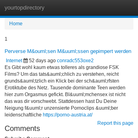
yourtopdirectory
Tog
navi
Home
1
Perverse M&ouml;sen M&uuml;ssen gepimpert werden
Internet
52 days ago
conradc553oxe2
Es Gibt wohl kaum etwas tolleres als grandiose FSK
Films? Um das tats&auml;chlich zu verstehen, reicht
grunds&auml;tzlich ein Klick bei der sch&auml;rfsten
Erotiktube des Netz. Tausende dominante Teen werden
hier zum Orgasmus gefickt. Bl&uuml;mchensex ist nicht
das was dir vorschwebt. Stattdessen hast Du Deine
Neigung f&uuml;r unzensierte Pornoclips &uuml;ber
leidenschaftliche
https://porno-austria.at/
Report this page
Comments