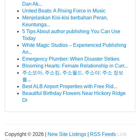
Dan Ak...
United Beats: A Rising Force in Music
Menjelaskan Kisi-kisi berbahan Peran,
Keuntunga...
5 Tips About author publishing You Can Use
Today
White Magic Studios – Experienced Publishing
An...
Emergency Plumber: When Disaster Strikes
Blooming Hearts: Female Relationship in Curr...
주소모아, 주소킹, 주소월드, 주소야: 주소 정보
를...
Best ALB Airport Properties with Free Rid...
Beautiful Birthday Flowers Near Hickory Ridge
Dr
Copyright © 2026 |
New Site Listings
|
RSS Feeds
Link