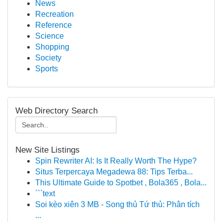
News
Recreation
Reference
Science
Shopping
Society
Sports
Web Directory Search
New Site Listings
Spin Rewriter AI: Is It Really Worth The Hype?
Situs Terpercaya Megadewa 88: Tips Terba...
This Ultimate Guide to Spotbet , Bola365 , Bola...
```text
Soi kèo xiên 3 MB - Song thủ Tứ thủ: Phân tích
...