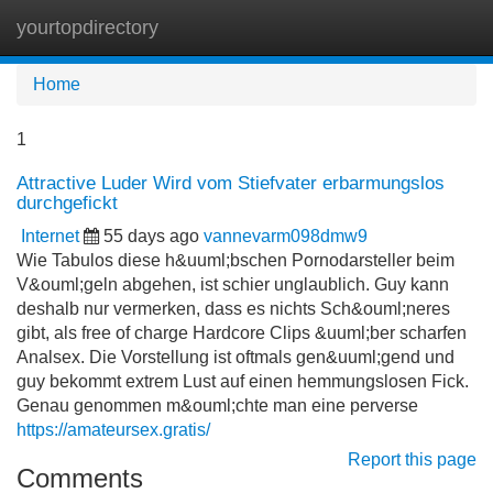
yourtopdirectory
Tog
navi
Home
1
Attractive Luder Wird vom Stiefvater erbarmungslos
durchgefickt
Internet
55 days ago
vannevarm098dmw9
Wie Tabulos diese h&uuml;bschen Pornodarsteller beim
V&ouml;geln abgehen, ist schier unglaublich. Guy kann
deshalb nur vermerken, dass es nichts Sch&ouml;neres
gibt, als free of charge Hardcore Clips &uuml;ber scharfen
Analsex. Die Vorstellung ist oftmals gen&uuml;gend und
guy bekommt extrem Lust auf einen hemmungslosen Fick.
Genau genommen m&ouml;chte man eine perverse
https://amateursex.gratis/
Report this page
Comments