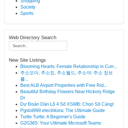
Shopping
Society
Sports
Web Directory Search
New Site Listings
Blooming Hearts: Female Relationship in Curr...
주소모아, 주소킹, 주소월드, 주소야: 주소 정보
를...
Best ALB Airport Properties with Free Rid...
Beautiful Birthday Flowers Near Hickory Ridge
Dr
Dự Đoán Dàn Lô 4 Số XSMB: Chọn Số Càng!
Pgslot999 electrikora: The Ultimate Guide
Turtle Turtle: A Beginner's Guide
G2G365: Your Ultimate Microsoft Teams