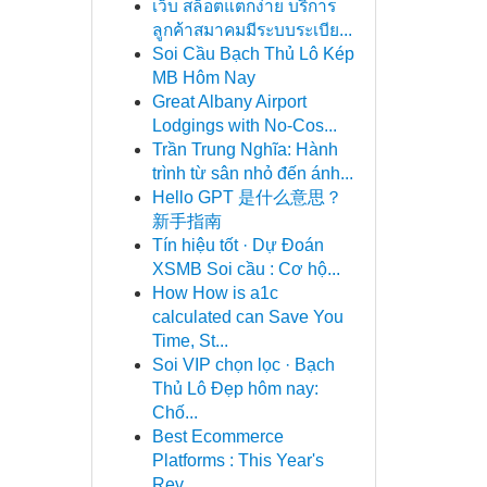
เว็บ สล็อตแตกง่าย บริการ
ลูกค้าสมาคมมีระบบระเบีย...
Soi Cầu Bạch Thủ Lô Kép
MB Hôm Nay
Great Albany Airport
Lodgings with No-Cos...
Trần Trung Nghĩa: Hành
trình từ sân nhỏ đến ánh...
Hello GPT 是什么意思？
新手指南
Tín hiệu tốt · Dự Đoán
XSMB Soi cầu : Cơ hộ...
How How is a1c
calculated can Save You
Time, St...
Soi VIP chọn lọc · Bạch
Thủ Lô Đẹp hôm nay:
Chố...
Best Ecommerce
Platforms : This Year's
Rev...