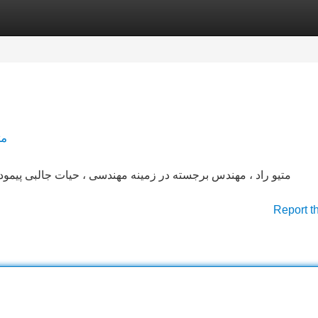
Categories
Register
Login
مت
متیو راد ، مهندس برجسته در زمینه مهندسی ، حیات جالبی پیموده
Report t