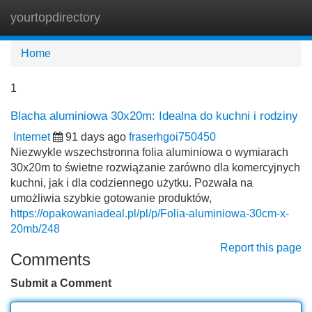
yourtopdirectory
Tog
navi
Home
1
Blacha aluminiowa 30x20m: Idealna do kuchni i rodziny
Internet
91 days ago
fraserhgoi750450
Niezwykle wszechstronna folia aluminiowa o wymiarach
30x20m to świetne rozwiązanie zarówno dla komercyjnych
kuchni, jak i dla codziennego użytku. Pozwala na
umożliwia szybkie gotowanie produktów,
https://opakowaniadeal.pl/pl/p/Folia-aluminiowa-30cm-x-
20mb/248
Report this page
Comments
Submit a Comment