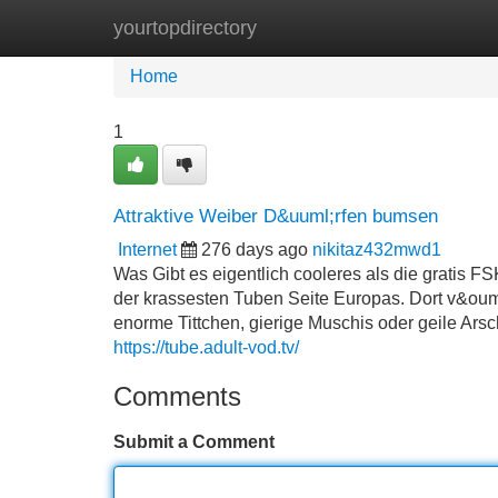
yourtopdirectory
Home
New Site Listings
Add Site
Home
1
Attraktive Weiber D&uuml;rfen bumsen
Internet
276 days ago
nikitaz432mwd1
Was Gibt es eigentlich cooleres als die gratis F
der krassesten Tuben Seite Europas. Dort v&ouml
enorme Tittchen, gierige Muschis oder geile Ars
https://tube.adult-vod.tv/
Comments
Submit a Comment