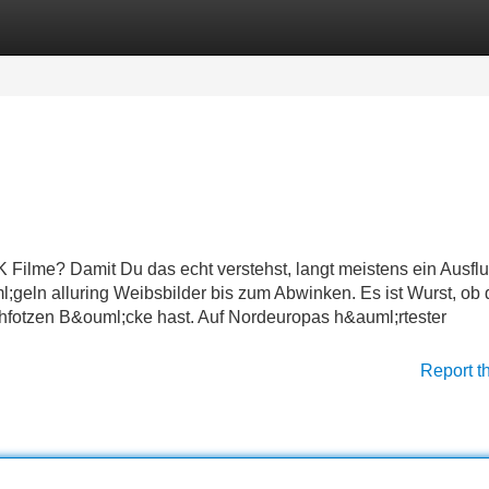
Categories
Register
Login
SK Filme? Damit Du das echt verstehst, langt meistens ein Ausflu
;geln alluring Weibsbilder bis zum Abwinken. Es ist Wurst, ob 
chfotzen B&ouml;cke hast. Auf Nordeuropas h&auml;rtester
Report t