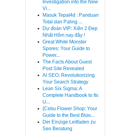
Investigation into the New
Vi...
Masuk Tepat4d : Panduan
Total dan Paling ...
Dự đoán VIP: Xiên 2 Đẹp
Nhất Hôm nay đây !
Great White Monster
Spores: Your Guide to
Power...
The Facts About Guest
Post Site Revealed
AI SEO: Revolutionizing
Your Search Strategy
Lean Six Sigma: A
Complete Handbook to Its
U...
{Cebu Flower Shop: Your
Guide to the Best Bloo...
Der Einzige Leitfaden zu
Seo Beratung