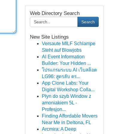
Web Directory Search
Search
New Site Listings
Versaute MILF Schlampe
Steht auf Blowjobs
AI Event Information
Builder: Your Hidden ...
โปรแกรมระบบ AI เว็บสล็อต
LG96: สูตรลับ ตร...
App Clone Labs: Your
Digital Workshop Colla...
Płyn do szyb Window z
amoniakiem 5L -
Profesjon...
Finding Affordable Movers
Near Me in Deltona, FL
Arcmira: A Deep