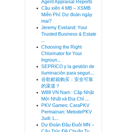
Agent Appraisal Reports
Cầu xiên 4 MB – XSMB
Miễn Phí: Dự đoán ngày
mai?
Jeremy Eveland: Your
Trusted Business & Estate
...
Choosing the Right
Chlorinator for Your
Ingroun...
SEPRICO y la gestión de
iluminación para seguri...
谷歌邮箱购买：安全可靠
的渠道？
W88 VN Nam : Cập Nhật
Mới Nhất và Địa Chỉ ...
PKV Games: CaraPKV
Permainan: MetodePKV
Judi: L...
Dự Đoán Đầu Đuôi MN –
Cấu Trúc Đề Chuẩn Tu...