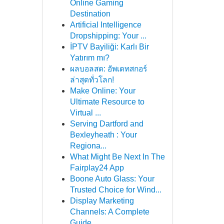
Online Gaming
Destination
Artificial Intelligence
Dropshipping: Your ...
İPTV Bayiliği: Karlı Bir
Yatırım mı?
ผลบอลสด: อัพเดทสกอร์
ล่าสุดทั่วโลก!
Make Online: Your
Ultimate Resource to
Virtual ...
Serving Dartford and
Bexleyheath : Your
Regiona...
What Might Be Next In The
Fairplay24 App
Boone Auto Glass: Your
Trusted Choice for Wind...
Display Marketing
Channels: A Complete
Guide