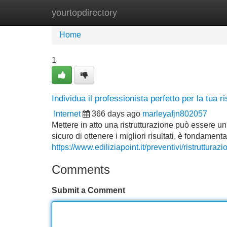
yourtopdirectory
Home
New Site Listings
Add Site
Home
1
Individua il professionista perfetto per la tua r
Internet
366 days ago
marleyafjn802057
Mettere in atto una ristrutturazione può essere 
sicuro di ottenere i migliori risultati, è fondamenta
https://www.ediliziapoint.it/preventivi/ristruttur
Comments
Submit a Comment