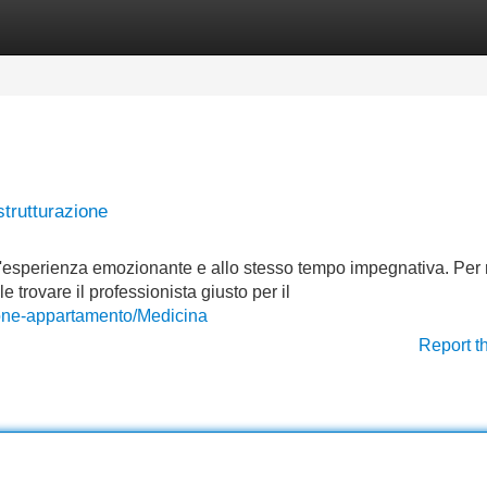
Categories
Register
Login
istrutturazione
un'esperienza emozionante e allo stesso tempo impegnativa. Per 
le trovare il professionista giusto per il
azione-appartamento/Medicina
Report t