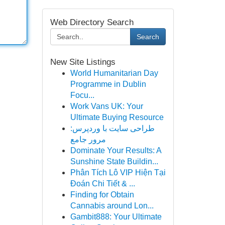
Web Directory Search
Search
New Site Listings
World Humanitarian Day
Programme in Dublin
Focu...
Work Vans UK: Your
Ultimate Buying Resource
طراحی سایت با وردپرس:
مرور جامع
Dominate Your Results: A
Sunshine State Buildin...
Phân Tích Lô VIP Hiện Tại
Đoán Chi Tiết & ...
Finding for Obtain
Cannabis around Lon...
Gambit888: Your Ultimate