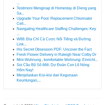
...
Testimoni Menginap di Homestay di Dieng yang
Sa...
Upgrade Your Pool: Replacement Chlorinator
Cell...
Navigating Healthcare Staffing Challenges: Key
...
W88: Địa Chỉ Cá Cược Nổi Tiếng và Đường
Link...
His Secret Obsession PDF: Uncover the Fact
Fresh Flower Delivery in Raleigh Near Colby Dr
Mini-Wohnung , komfortable Wohnung: Einricht...
Soi Cầu Bộ Số 666: Dự Đoán Con Lô Nóng
Hôm Nay!
Menjelaskan Kisi-kisi dari Kegunaan
Keuntungan,...