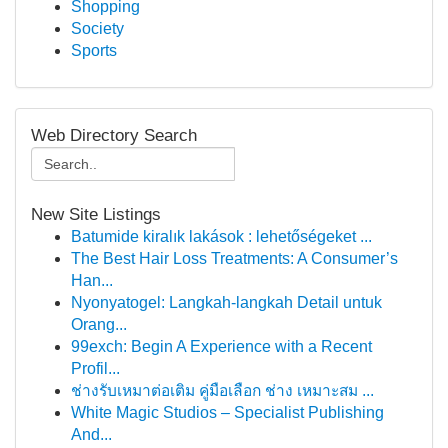
Shopping
Society
Sports
Web Directory Search
New Site Listings
Batumide kiralık lakások : lehetőségeket ...
The Best Hair Loss Treatments: A Consumer’s
Han...
Nyonyatogel: Langkah-langkah Detail untuk
Orang...
99exch: Begin A Experience with a Recent
Profil...
ช่างรับเหมาต่อเติม คู่มือเลือก ช่าง เหมาะสม ...
White Magic Studios – Specialist Publishing
And...