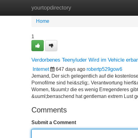
yourtopdirectory
Home
New Site Listings
Add Site
Home
1
Verdorbenes Teenyluder Wird im Vehicle erb
Internet
647 days ago
robertp529gow6
Jemand, Der sich gelegentlich auf die kostenlos
Pornofilme sind hei&szlig;. Verantwortung hier
Women, f&uuml;r die es wenig Erregenderes gibt
&uuml;berraschend hat gentleman extrem Lust gei
Comments
Submit a Comment