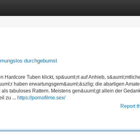
Categories
Register
Login
armungslos durchgebumst
en Hardcore Tuben klickt, sp&uuml;rt auf Anhieb, s&auml;mtlich
f&uuml;r haben erwartungsgem&auml;&szlig; die abartigen Amate
 als tabuloses Rattern. Meistens gen&uuml;gt allein der Gedan
l zu ...
https://pornofilme.sex/
Report t