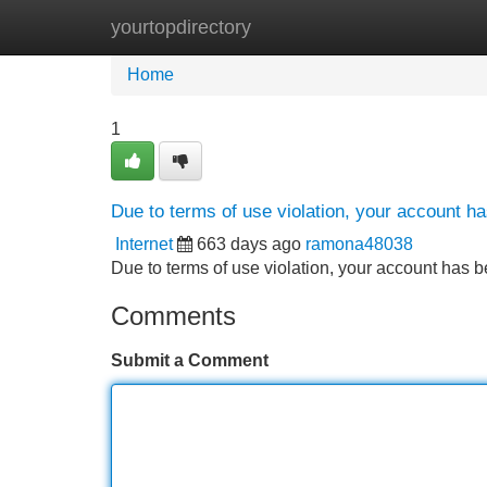
yourtopdirectory
Home
New Site Listings
Add Site
Home
1
Due to terms of use violation, your account 
Internet
663 days ago
ramona48038
Due to terms of use violation, your account ha
Comments
Submit a Comment