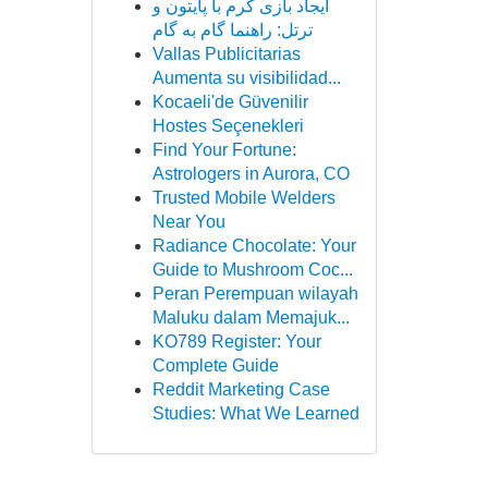
ایجاد بازی کرم با پایتون و
ترتل: راهنما گام به گام
Vallas Publicitarias
Aumenta su visibilidad...
Kocaeli'de Güvenilir
Hostes Seçenekleri
Find Your Fortune:
Astrologers in Aurora, CO
Trusted Mobile Welders
Near You
Radiance Chocolate: Your
Guide to Mushroom Coc...
Peran Perempuan wilayah
Maluku dalam Memajuk...
KO789 Register: Your
Complete Guide
Reddit Marketing Case
Studies: What We Learned