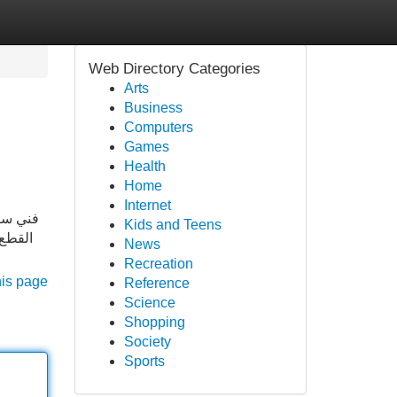
Web Directory Categories
Arts
Business
Computers
Games
Health
Home
Internet
فني ستل
Kids and Teens
القطع 
News
Recreation
his page
Reference
Science
Shopping
Society
Sports