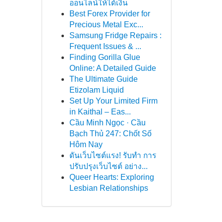
ออนไลน์ให้ได้เงิน
Best Forex Provider for
Precious Metal Exc...
Samsung Fridge Repairs :
Frequent Issues & ...
Finding Gorilla Glue
Online: A Detailed Guide
The Ultimate Guide
Etizolam Liquid
Set Up Your Limited Firm
in Kaithal – Eas...
Cầu Minh Ngọc · Cầu
Bạch Thủ 247: Chốt Số
Hôm Nay
ดันเว็บไซต์แรง! รับทำ การ
ปรับปรุงเว็บไซต์ อย่าง...
Queer Hearts: Exploring
Lesbian Relationships